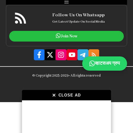
Follow Us On Whatsapp
Get Latest Update On Social Media
Join Now
व्हाटसअप ग्रुप
© Copyright 2025-2029• All rights reserved
×
×
CLOSE AD
CLOSE AD