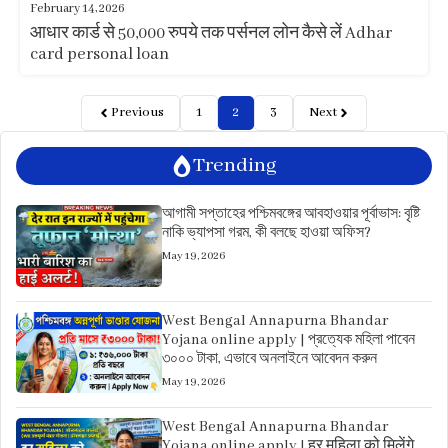
February 14, 2026
आधार कार्ड से 50,000 रुपये तक पर्सनल लोन कैसे लें Adhar
card personal loan
Previous
1
2
3
Next
Trending
আগামী সপ্তাহের পশ্চিমবঙ্গের আবহাওয়ার পূর্বাভাস: বৃষ্টি
নাকি ভ্যাপসা গরম, কী বলছে হাওয়া অফিস?
May 19, 2026
West Bengal Annapurna Bhandar
Yojana online apply | প্রত্যেক মহিলা পাবেন
৩০০০ টাকা, এভাবে অনলাইনে আবেদন করুন
May 19, 2026
West Bengal Annapurna Bhandar
Yojana online apply | हर महिला को मिलेंगे